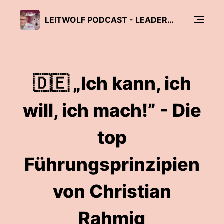
LEITWOLF PODCAST - LEADERSHIP, FÜHRUNG & MANAGEMENT
🇩🇪 „Ich kann, ich
will, ich mach!” - Die
top
Führungsprinzipien
von Christian
Rahmig