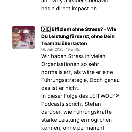
and why a leader’s behavior
has a direct impact on...
🇩🇪 Effizient ohne Stress? – Wie
Du Leistung förderst, ohne Dein
Team zu überlasten
16. July 2026
‧
15m 48s
Wir haben Stress in vielen
Organisationen so sehr
normalisiert, als wäre er eine
Führungsstrategie. Doch genau
das ist er nicht.
In dieser Folge des LEITWOLF®
Podcasts spricht Stefan
darüber, wie Führungskräfte
starke Leistung ermöglichen
können, ohne permanent