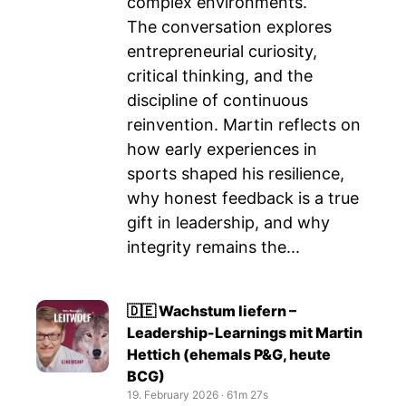
complex environments.
The conversation explores
entrepreneurial curiosity,
critical thinking, and the
discipline of continuous
reinvention. Martin reflects on
how early experiences in
sports shaped his resilience,
why honest feedback is a true
gift in leadership, and why
integrity remains the...
🇩🇪 Wachstum liefern –
Leadership-Learnings mit Martin
Hettich (ehemals P&G, heute
BCG)
19. February 2026
‧
61m 27s