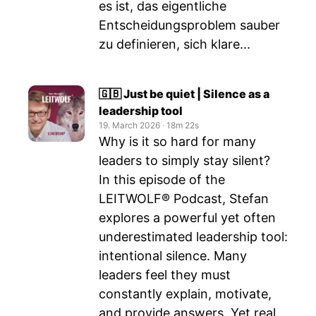
es ist, das eigentliche
Entscheidungsproblem sauber
zu definieren, sich klare...
🇬🇧 Just be quiet | Silence as a
leadership tool
19. March 2026
‧
18m 22s
Why is it so hard for many
leaders to simply stay silent?
In this episode of the
LEITWOLF® Podcast, Stefan
explores a powerful yet often
underestimated leadership tool:
intentional silence. Many
leaders feel they must
constantly explain, motivate,
and provide answers. Yet real