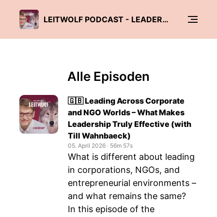
LEITWOLF PODCAST - LEADERSHIP, FÜHRUNG & MANAGEMENT
Alle Episoden
🇬🇧 Leading Across Corporate
and NGO Worlds – What Makes
Leadership Truly Effective (with
Till Wahnbaeck)
05. April 2026
‧
56m 57s
What is different about leading
in corporations, NGOs, and
entrepreneurial environments –
and what remains the same?
In this episode of the